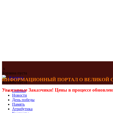
x
Корзина пуста
Корзина
ИНФОРМАЦИОННЫЙ ПОРТАЛ О ВЕЛИКОЙ ОТЕ
Корзина пуста
Уважаемые Заказчики! Цены в процессе обновлен
Главная
Новости
День победы
Память
Атрибутика