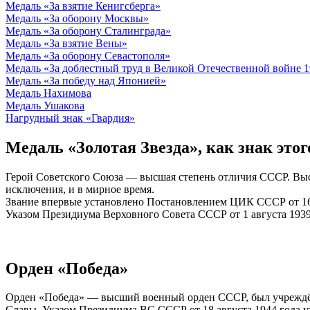
Медаль «За взятие Кенигсберга»
Медаль «За оборону Москвы»
Медаль «За оборону Сталинграда»
Медаль «За взятие Вены»
Медаль «За оборону Севастополя»
Медаль «За доблестный труд в Великой Отечественной войне 
Медаль «За победу над Японией»
Медаль Нахимова
Медаль Ушакова
Нагрудный знак «Гвардия»
Медаль «Золотая Звезда», как знак этог
Герой Советского Союза — высшая степень отличия СССР. Высш
исключения, и в мирное время.
Звание впервые установлено Постановлением ЦИК СССР от 16 
Указом Президиума Верховного Совета СССР от 1 августа 193
Орден «Победа»
Орден «Победа» — высший военный орден СССР, был учреждён
Славы. Указом Президиума ВС СССР от 18 августа 1944 года у