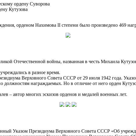
ескому ордену Суворова
ену Кутузова
ждения, орденом Нахимова II степени было произведено 469 наг
еликой Отечественной войны, названная в честь Михаила Кутузо
учреждались в разное время.
езидиума Верховного Совета СССР от 29 июля 1942 года. Указом 
 по должностям награждаемых. Но в отличие от него орден Кутуз
лев – автор многих эскизов орденов и медалей военных лет.
ный Указом Президиума Верховного Совета СССР «Об учрежден