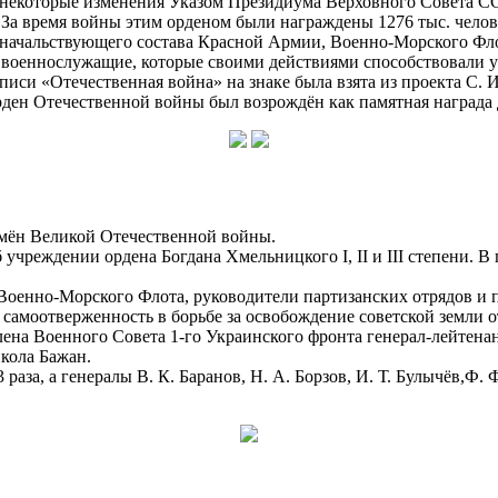
 некоторые изменения Указом Президиума Верховного Совета ССС
За время войны этим орденом были награждены 1276 тыс. человек
начальствующего состава Красной Армии, Военно-Морского Фло
же военнослужащие, которые своими действиями способствовали 
дписи «Отечественная война» на знаке была взята из проекта С. 
орден Отечественной войны был возрождён как памятная награда 
мён Великой Отечественной войны.
чреждении ордена Богдана Хмельницкого I, II и III степени. В
енно-Морского Флота, руководители партизанских отрядов и п
 самоотверженность в борьбе за освобождение советской земли о
а Военного Совета 1-го Украинского фронта генерал-лейтенант
кола Бажан.
раза, а генералы В. К. Баранов, Н. А. Борзов, И. Т. Булычёв,Ф