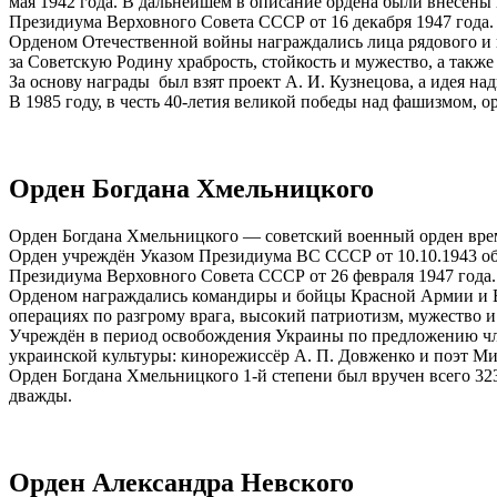
мая 1942 года. В дальнейшем в описание ордена были внесены
Президиума Верховного Совета СССР от 16 декабря 1947 года. 
Орденом Отечественной войны награждались лица рядового и 
за Советскую Родину храбрость, стойкость и мужество, а так
За основу награды был взят проект А. И. Кузнецова, а идея на
В 1985 году, в честь 40-летия великой победы над фашизмом, 
Орден Богдана Хмельницкого
Орден Богдана Хмельницкого — советский военный орден вре
Орден учреждён Указом Президиума ВС СССР от 10.10.1943 об у
Президиума Верховного Совета СССР от 26 февраля 1947 года.
Орденом награждались командиры и бойцы Красной Армии и Во
операциях по разгрому врага, высокий патриотизм, мужество и
Учреждён в период освобождения Украины по предложению член
украинской культуры: кинорежиссёр А. П. Довженко и поэт Ми
Орден Богдана Хмельницкого 1-й степени был вручен всего 323 
дважды.
Орден Александра Невского