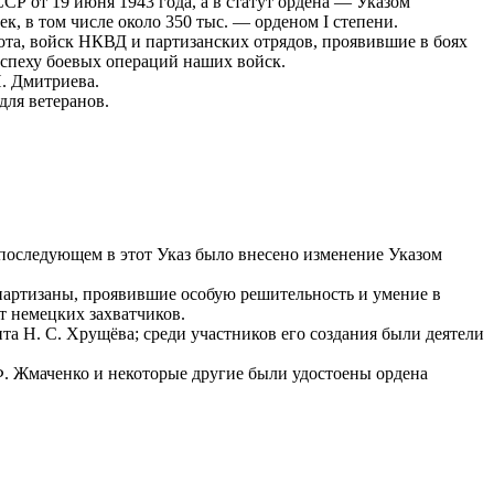
Р от 19 июня 1943 года, а в статут ордена — Указом
, в том числе около 350 тыс. — орденом I степени.
та, войск НКВД и партизанских отрядов, проявившие в боях
успеху боевых операций наших войск.
И. Дмитриева.
для ветеранов.
 последующем в этот Указ было внесено изменение Указом
артизаны, проявившие особую решительность и умение в
т немецких захватчиков.
а Н. С. Хрущёва; среди участников его создания были деятели
. Ф. Жмаченко и некоторые другие были удостоены ордена