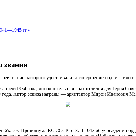
1941—1945 гг.»
о звания
ее звание, которого удостаивали за совершение подвига или вы
апреля1934 года, дополнительный знак отличия для Героя Сове
9 года. Автор эскиза награды — архитектор Мирон Иванович М
 Указом Президиума ВС СССР от 8.11.1943 об учреждении орд
тверждены образец и описание ленты ордена «Победа», а также 