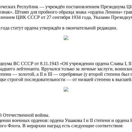
ческих Республик — учреждён постановлением Президиума ЦИК
знак». Штамп для пробного образца знака «ордена Ленина» гра
влением ЦИК СССР от 27 сентября 1934 года, Указами Президиум
года статут ордена утверждён в окончательной редакции.
ма ВС СССР от 8.11.1943 «Об учреждении ордена Славы I, II и
дшего лейтенанта. Вручался только за личные заслуги, воински
пени — золотой, а II и III — серебряные (у второй степени был
ядке строгой последовательности — от низшей степени к высшей
й Отечественной войны.
ии военных орденов: ордена Ушакова I и II степени и ордена Н
го Флота. В иерархии наград есть следующие соответствия: