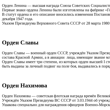
Орден Ленина — высшая награда Союза Советских Социалисти
Первые знаки ордена Ленина были изготовлены на фабрике «Го
В статут ордена и его описание вносились изменения Постано
декабря 1947 года.
Указом Президиума Верховного Совета СССР от 28 марта 1980 
Орден Славы
Орден Славы — военный орден СССР, учреждён Указом Президиу
состава Красной Армии, а в авиации лица, имеющие звание мла
Орден Славы имеет три степени, из которых орден высшей I сте
быть выданы за личный подвиг на поле боя, выдавались в пор
Орден Нахимова
Орден Нахимова — советская флотская награда времён Велико
Учреждён Указом Президиума ВС СССР от 3.03.1944 об учрежден
Ушакова специально для награждения офицеров Военно-Морско