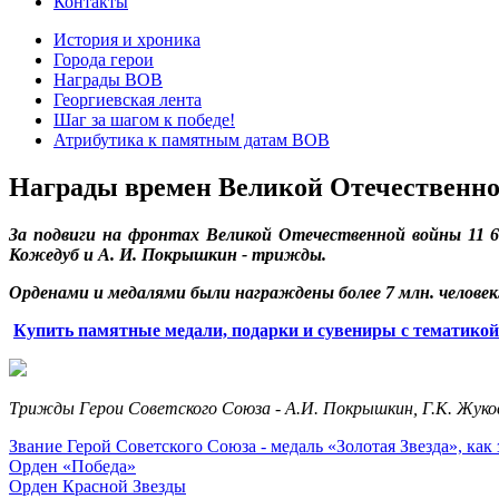
Контакты
История и хроника
Города герои
Награды ВОВ
Георгиевская лента
Шаг за шагом к победе!
Атрибутика к памятным датам ВОВ
Награды времен Великой Отечественн
За подвиги на фронтах Великой Отечественной войны 11 60
Кожедуб и А. И. Покрышкин - трижды.
Орденами и медалями были награждены более 7 млн. человек
Купить памятные медали, подарки и сувениры с тематикой
Трижды Герои Советского Союза -
А.И. Покрышкин, Г.К. Жуко
Звание Герой Советского Союза - медаль «Золотая Звезда», как 
Орден «Победа»
Орден Красной Звезды