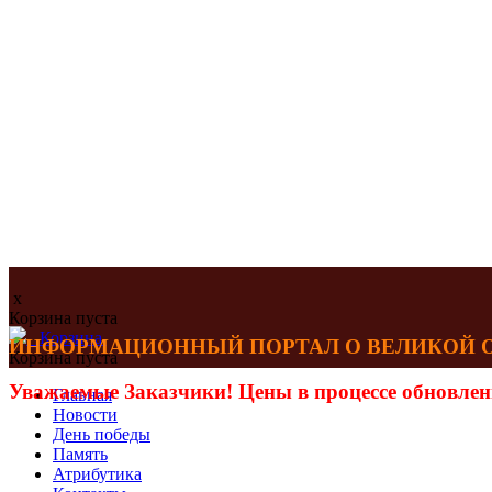
x
Корзина пуста
Корзина
ИНФОРМАЦИОННЫЙ ПОРТАЛ О ВЕЛИКОЙ ОТЕ
Корзина пуста
Уважаемые Заказчики! Цены в процессе обновлен
Главная
Новости
День победы
Память
Атрибутика