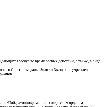
дающихся заслуг во время боевых действий, а также, в виде
тского Союза —медаль «Золотая Звезда» — учреждена
ержанов.
ена «Победа»одновременно с солдатским орденом
порядок ношения планки с лентой ордена. Всего было 20