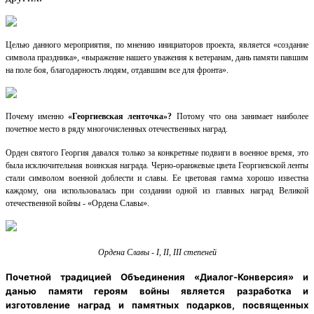
Целью данного мероприятия, по мнению инициаторов проекта, является «создание
символа праздника», «выражение нашего уважения к ветеранам, дань памяти павшим
на поле боя, благодарность людям, отдавшим все для фронта».
Почему именно
«Георгиевская ленточка»?
Потому что она занимает наиболее
почетное место в ряду многочисленных отечественных наград.
Орден святого Георгия давался только за конкретные подвиги в военное время, это
была исключительная воинская награда. Черно-оранжевые цвета Георгиевской ленты
стали символом военной доблести и славы. Ее цветовая гамма хорошо известна
каждому, она использовалась при создании одной из главных наград Великой
отечественной войны - «Ордена Славы».
Ордена Славы - I, II, III степеней
Почетной традицией Объединения «Диалог-Конверсия» и
данью памяти героям войны является разработка и
изготовление наград и памятных подарков, посвященных