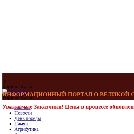
x
Корзина пуста
Корзина
ИНФОРМАЦИОННЫЙ ПОРТАЛ О ВЕЛИКОЙ ОТЕ
Корзина пуста
Уважаемые Заказчики! Цены в процессе обновлен
Главная
Новости
День победы
Память
Атрибутика