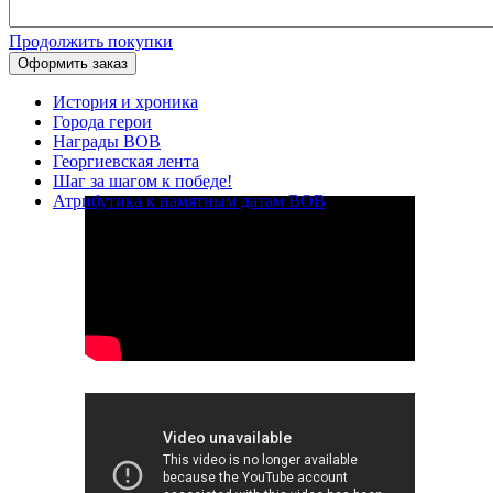
Продолжить покупки
Оформить заказ
История и хроника
Города герои
Награды ВОВ
Георгиевская лента
Шаг за шагом к победе!
Атрибутика к памятным датам ВОВ