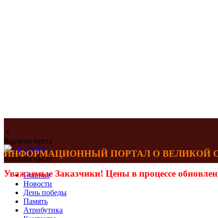
x
Корзина пуста
Корзина
ИНФОРМАЦИОННЫЙ ПОРТАЛ О ВЕЛИКОЙ ОТЕ
Корзина пуста
Уважаемые Заказчики! Цены в процессе обновлен
Главная
Новости
День победы
Память
Атрибутика